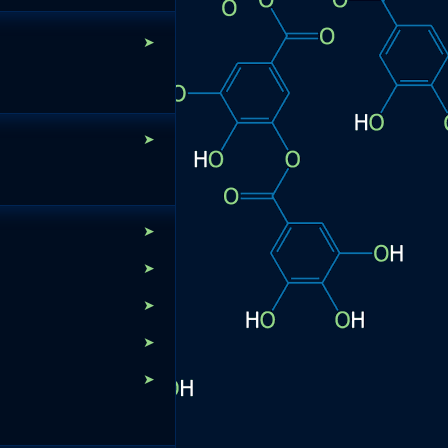
➤
➤
➤
➤
➤
➤
➤