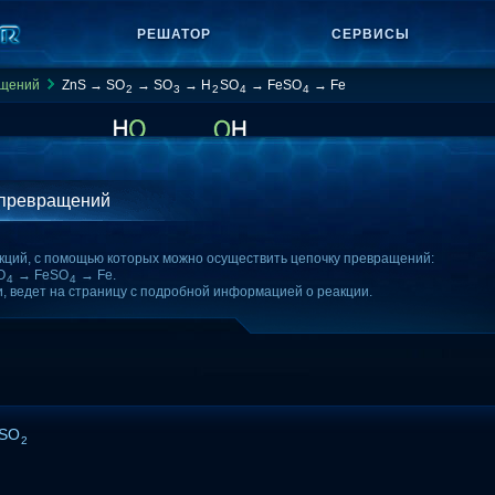
РЕШАТОР
СЕРВИСЫ
ащений
ZnS → SO
→ SO
→ H
SO
→ FeSO
→ Fe
2
3
2
4
4
 превращений
кций, с помощью которых можно осуществить цепочку превращений:
O
→ FeSO
→ Fe.
4
4
и, ведет на страницу с подробной информацией о реакции.
2SO
2