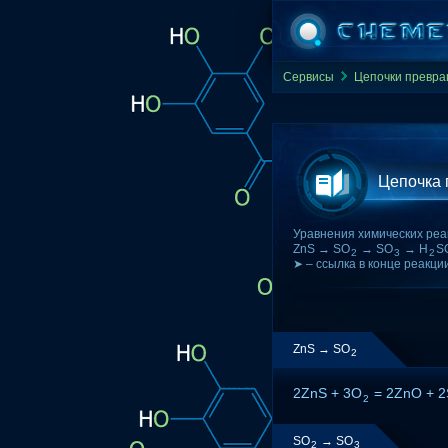
Сервисы
Цепочки превр
Цепочка
Уравнения химических реа
ZnS → SO
→ SO
→ H
S
2
3
2
➤ – ссылка в конце реакци
ZnS → SO
2
2ZnS + 3O
= 2ZnO + 
2
SO
→ SO
2
3