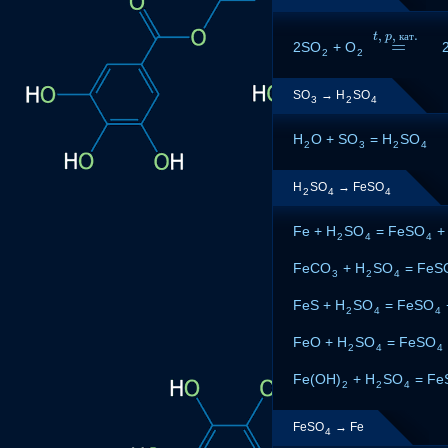
,
,
.
t
p
к
а
т
=
2SO
+ O
=
t
,
p
,
к
а
т
.
2
2
SO
→ H
SO
3
2
4
H
O + SO
= H
SO
2
3
2
4
H
SO
→ FeSO
2
4
4
Fe + H
SO
= FeSO
+
2
4
4
FeCO
+ H
SO
= FeS
3
2
4
FeS + H
SO
= FeSO
2
4
4
FeO + H
SO
= FeSO
2
4
4
Fe(OH)
+ H
SO
= Fe
2
2
4
FeSO
→ Fe
4