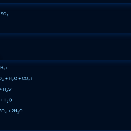
2SO
3
 H
↑
2
O
+ H
O + CO
↑
4
2
2
+ H
S↑
2
+ H
O
2
SO
+ 2H
O
4
2