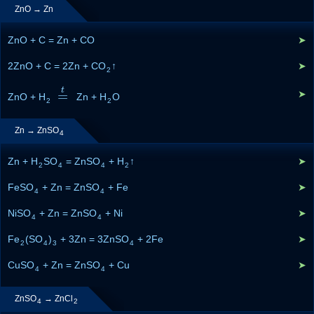
ZnO → Zn
ZnO + C = Zn + CO
➤
2ZnO + C = 2Zn + CO
↑
➤
2
t
=
➤
ZnO + H
=
t
Zn + H
O
2
2
Zn → ZnSO
4
Zn + H
SO
= ZnSO
+ H
↑
➤
2
4
4
2
FeSO
+ Zn = ZnSO
+ Fe
➤
4
4
NiSO
+ Zn = ZnSO
+ Ni
➤
4
4
Fe
(SO
)
+ 3Zn = 3ZnSO
+ 2Fe
➤
2
4
3
4
CuSO
+ Zn = ZnSO
+ Cu
➤
4
4
ZnSO
→ ZnCl
4
2