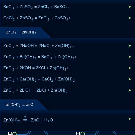
BaCl
+ ZnSO
= ZnCl
+ BaSO
↓
➤
2
4
2
4
CaCl
+ ZnSO
= ZnCl
+ CaSO
↓
➤
2
4
2
4
ZnCl
→ Zn(OH)
2
2
ZnCl
+ 2NaOH = 2NaCl + Zn(OH)
↓
➤
2
2
ZnCl
+ Ba(OH)
= BaCl
+ Zn(OH)
↓
➤
2
2
2
2
ZnCl
+ 2KOH = 2KCl + Zn(OH)
↓
➤
2
2
ZnCl
+ Ca(OH)
= CaCl
+ Zn(OH)
↓
➤
2
2
2
2
ZnCl
+ 2LiOH = 2LiCl + Zn(OH)
↓
➤
2
2
Zn(OH)
→ ZnO
2
t
=
➤
Zn(OH)
=
t
ZnO + H
O
2
2