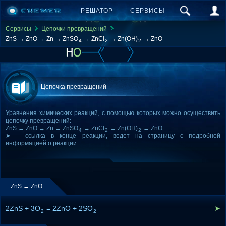
РЕШАТОР
СЕРВИСЫ
Сервисы
Цепочки превращений
ZnS → ZnO → Zn → ZnSO
→ ZnCl
→ Zn(OH)
→ ZnO
4
2
2
Цепочка превращений
Уравнения химических реакций, с помощью которых можно осуществить
цепочку превращений:
ZnS → ZnO → Zn → ZnSO
→ ZnCl
→ Zn(OH)
→ ZnO.
4
2
2
➤ – ссылка в конце реакции, ведет на страницу с подробной
информацией о реакции.
ZnS → ZnO
2ZnS + 3O
= 2ZnO + 2SO
➤
2
2