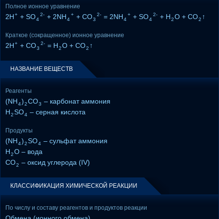
Полное ионное уравнение
+
2-
+
2-
+
2-
2H
+ SO
+ 2NH
+ CO
= 2NH
+ SO
+ H
O + CO
↑
4
4
3
4
4
2
2
Краткое (сокращенное) ионное уравнение
+
2-
2H
+ CO
= H
O + CO
↑
3
2
2
НАЗВАНИЕ ВЕЩЕСТВ
Реагенты
(NH
)
CO
– карбонат аммония
4
2
3
H
SO
– серная кислота
2
4
Продукты
(NH
)
SO
– сульфат аммония
4
2
4
H
O – вода
2
CO
– оксид углерода (IV)
2
КЛАССИФИКАЦИЯ ХИМИЧЕСКОЙ РЕАКЦИИ
По числу и составу реагентов и продуктов реакции
Обмена (ионного обмена)