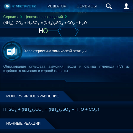
РЕШАТОР
СЕРВИСЫ
Сервисы
Цепочки превращений
(NH
)
CO
+ H
SO
= (NH
)
SO
+ CO
+ H
O
4
2
3
2
4
4
2
4
2
2
Характеристика химической реакции
Образование сульфата аммония, воды и оксида углерода (IV) из
карбоната аммония и серной кислоты.
МОЛЕКУЛЯРНОЕ УРАВНЕНИЕ
H
SO
+ (NH
)
CO
= (NH
)
SO
+ H
O + CO
↑
2
4
4
2
3
4
2
4
2
2
ИОННЫЕ РЕАКЦИИ