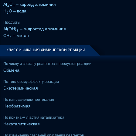
Al
C
– карбид алюминия
4
3
H
O – вода
2
Продукты
Al(OH)
– гидроксид алюминия
3
CH
– метан
4
КЛАССИФИКАЦИЯ ХИМИЧЕСКОЙ РЕАКЦИИ
По числу и составу реагентов и продуктов реакции
Обмена
По тепловому эффекту реакции
Экзотермическая
По направлению протекания
Необратимая
По признаку участия катализатора
Некаталитическая
По изменению степеней окисления реагентов