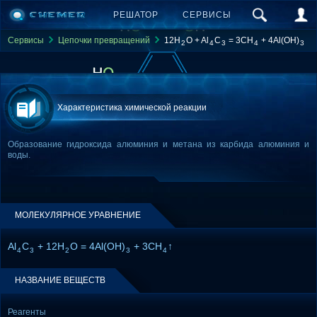
РЕШАТОР
СЕРВИСЫ
Сервисы
Цепочки превращений
12H
O + Al
C
= 3CH
+ 4Al(OH)
2
4
3
4
3
Характеристика химической реакции
Образование гидроксида алюминия и метана из карбида алюминия и
воды.
МОЛЕКУЛЯРНОЕ УРАВНЕНИЕ
Al
C
+ 12H
O = 4Al(OH)
+ 3CH
↑
4
3
2
3
4
НАЗВАНИЕ ВЕЩЕСТВ
Реагенты