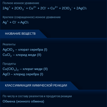
Полное ионное уравнение
+
-
2+
-
2+
-
2Ag
+ 2ClO
+ Cu
+ 2Cl
= Cu
+ 2ClO
+ 2AgCl↓
3
3
Краткое (сокращенное) ионное уравнение
+
-
Ag
+ Cl
= AgCl↓
НАЗВАНИЕ ВЕЩЕСТВ
Реагенты
AgClO
– хлорат серебра (I)
3
CuCl
– хлорид меди (II)
2
Продукты
Cu(ClO
)
– хлорат меди (II)
3
2
AgCl – хлорид серебра (I)
КЛАССИФИКАЦИЯ ХИМИЧЕСКОЙ РЕАКЦИИ
По числу и составу реагентов и продуктов реакции
Обмена (ионного обмена)