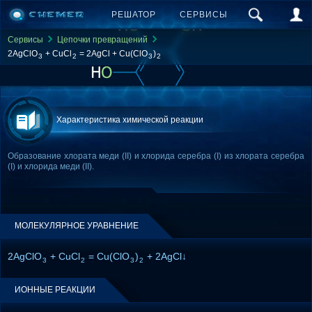
РЕШАТОР
СЕРВИСЫ
Сервисы
Цепочки превращений
2AgClO
+ CuCl
= 2AgCl + Cu(ClO
)
3
2
3
2
Характеристика химической реакции
Образование хлората меди (II) и хлорида серебра (I) из хлората серебра
(I) и хлорида меди (II).
МОЛЕКУЛЯРНОЕ УРАВНЕНИЕ
2AgClO
+ CuCl
= Cu(ClO
)
+ 2AgCl↓
3
2
3
2
ИОННЫЕ РЕАКЦИИ