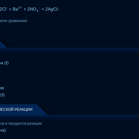
-
2+
-
2Cl
= Ba
+ 2NO
+ 2AgCl↓
3
нное уравнение
а (I)
ия
(I)
ЕСКОЙ РЕАКЦИИ
тов и продуктов реакции
на)