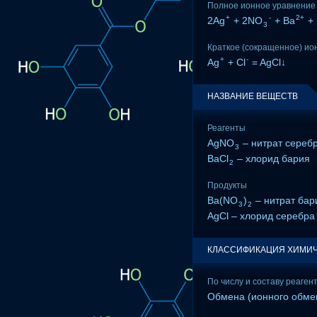
Полное ионное уравнение
+
-
2+
2Ag
+ 2NO
+ Ba
+ 
3
Краткое (сокращенное) ио
+
-
Ag
+ Cl
= AgCl↓
НАЗВАНИЕ ВЕЩЕСТВ
Реагенты
AgNO
– нитрат серебр
3
BaCl
– хлорид бария
2
Продукты
Ba(NO
)
– нитрат бар
3
2
AgCl – хлорид серебра 
КЛАССИФИКАЦИЯ ХИМИЧ
По числу и составу реаген
Обмена (ионного обме