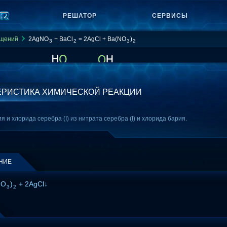
РЕШАТОР
СЕРВИСЫ
ащений
2AgNO
+ BaCl
= 2AgCl + Ba(NO
)
3
2
3
2
ЕРИСТИКА ХИМИЧЕСКОЙ РЕАКЦИИ
 и хлорида серебра (I) из нитрата серебра (I) и хлорида бария.
НИЕ
NO
)
+ 2AgCl↓
3
2