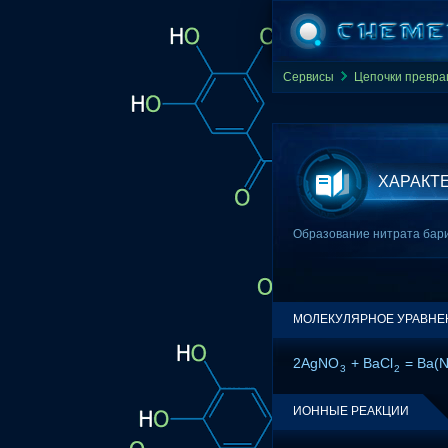
Сервисы
Цепочки превр
ХАРАКТ
Образование нитрата бария
МОЛЕКУЛЯРНОЕ УРАВНЕ
2AgNO
+ BaCl
= Ba(
3
2
ИОННЫЕ РЕАКЦИИ