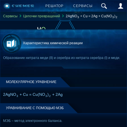
РЕШАТОР
СЕРВИСЫ
Сервисы
Цепочки превращений
2AgNO
+ Cu = 2Ag + Cu(NO
)
3
3
2
Характеристика химической реакции
Образование нитрата меди (II) и серебра из нитрата серебра (I) и меди.
МОЛЕКУЛЯРНОЕ УРАВНЕНИЕ
2AgNO
+ Cu = Cu(NO
)
+ 2Ag
3
3
2
УРАВНИВАНИЕ С ПОМОЩЬЮ МЭБ
МЭБ – метод электронного баланса.