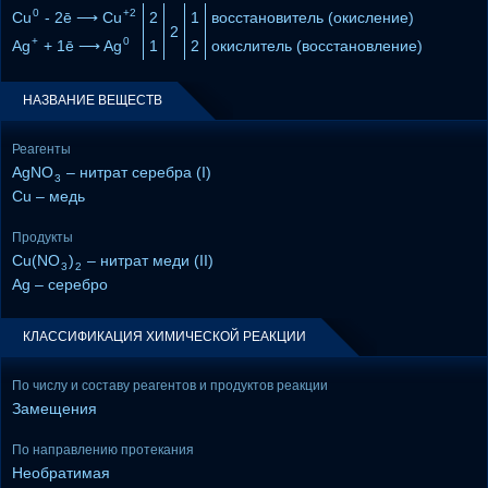
0
+2
Cu
- 2ē ⟶ Cu
2
1
восстановитель (окисление)
2
+
0
Ag
+ 1ē ⟶ Ag
1
2
окислитель (восстановление)
НАЗВАНИЕ ВЕЩЕСТВ
Реагенты
AgNO
– нитрат серебра (I)
3
Cu – медь
Продукты
Cu(NO
)
– нитрат меди (II)
3
2
Ag – серебро
КЛАССИФИКАЦИЯ ХИМИЧЕСКОЙ РЕАКЦИИ
По числу и составу реагентов и продуктов реакции
Замещения
По направлению протекания
Необратимая