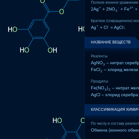
Полное ионное уравнение
+
-
2+
2Ag
+ 2NO
+ Fe
+ 
3
Краткое (сокращенное) ио
+
-
Ag
+ Cl
= AgCl↓
НАЗВАНИЕ ВЕЩЕСТВ
Реагенты
AgNO
– нитрат серебр
3
FeCl
– хлорид железа (
2
Продукты
Fe(NO
)
– нитрат желе
3
2
AgCl – хлорид серебра 
КЛАССИФИКАЦИЯ ХИМИЧ
По числу и составу реаген
Обмена (ионного обме