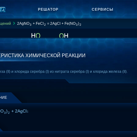
РЕШАТОР
СЕРВИСЫ
ащений
2AgNO
+ FeCl
= 2AgCl + Fe(NO
)
3
2
3
2
ЕРИСТИКА ХИМИЧЕСКОЙ РЕАКЦИИ
 (II) и хлорида серебра (I) из нитрата серебра (I) и хлорида железа (II).
НИЕ
NO
)
+ 2AgCl↓
3
2