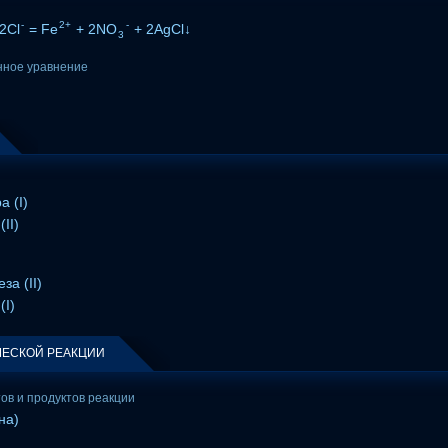
-
2+
-
2Cl
= Fe
+ 2NO
+ 2AgCl↓
3
нное уравнение
а (I)
II)
за (II)
(I)
ЕСКОЙ РЕАКЦИИ
тов и продуктов реакции
на)