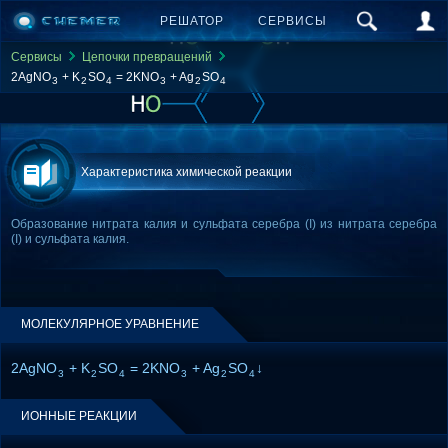
РЕШАТОР
СЕРВИСЫ
Сервисы
Цепочки превращений
2AgNO
+ K
SO
= 2KNO
+ Ag
SO
3
2
4
3
2
4
Характеристика химической реакции
Образование нитрата калия и сульфата серебра (I) из нитрата серебра
(I) и сульфата калия.
МОЛЕКУЛЯРНОЕ УРАВНЕНИЕ
2AgNO
+ K
SO
= 2KNO
+ Ag
SO
↓
3
2
4
3
2
4
ИОННЫЕ РЕАКЦИИ