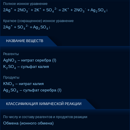
Полное ионное уравнение
+
-
+
2-
+
-
2Ag
+ 2NO
+ 2K
+ SO
= 2K
+ 2NO
+ Ag
SO
↓
3
4
3
2
4
Краткое (сокращенное) ионное уравнение
+
2-
2Ag
+ SO
= Ag
SO
↓
4
2
4
НАЗВАНИЕ ВЕЩЕСТВ
Реагенты
AgNO
– нитрат серебра (I)
3
K
SO
– сульфат калия
2
4
Продукты
KNO
– нитрат калия
3
Ag
SO
– сульфат серебра (I)
2
4
КЛАССИФИКАЦИЯ ХИМИЧЕСКОЙ РЕАКЦИИ
По числу и составу реагентов и продуктов реакции
Обмена (ионного обмена)