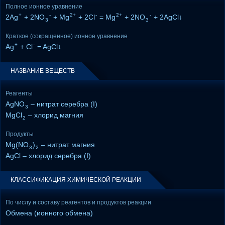
Полное ионное уравнение
+
-
2+
-
2+
-
2Ag
+ 2NO
+ Mg
+ 2Cl
= Mg
+ 2NO
+ 2AgCl↓
3
3
Краткое (сокращенное) ионное уравнение
+
-
Ag
+ Cl
= AgCl↓
НАЗВАНИЕ ВЕЩЕСТВ
Реагенты
AgNO
– нитрат серебра (I)
3
MgCl
– хлорид магния
2
Продукты
Mg(NO
)
– нитрат магния
3
2
AgCl – хлорид серебра (I)
КЛАССИФИКАЦИЯ ХИМИЧЕСКОЙ РЕАКЦИИ
По числу и составу реагентов и продуктов реакции
Обмена (ионного обмена)