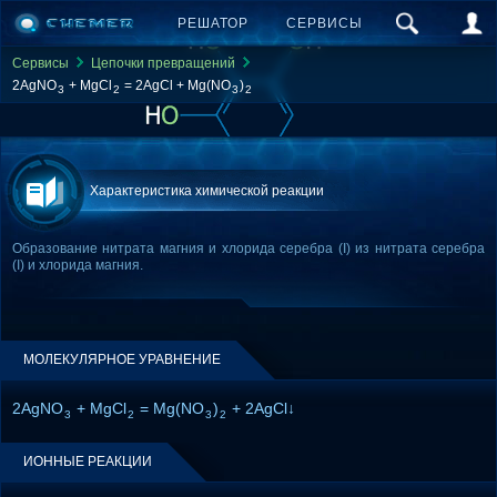
РЕШАТОР
СЕРВИСЫ
Сервисы
Цепочки превращений
2AgNO
+ MgCl
= 2AgCl + Mg(NO
)
3
2
3
2
Характеристика химической реакции
Образование нитрата магния и хлорида серебра (I) из нитрата серебра
(I) и хлорида магния.
МОЛЕКУЛЯРНОЕ УРАВНЕНИЕ
2AgNO
+ MgCl
= Mg(NO
)
+ 2AgCl↓
3
2
3
2
ИОННЫЕ РЕАКЦИИ