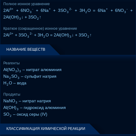
Полное ионное уравнение
3+
-
+
2-
+
-
2Al
+ 6NO
+ 6Na
+ 3SO
+ 3H
O = 6Na
+ 6NO
+
3
3
2
3
2Al(OH)
↓ + 3SO
↑
3
2
Краткое (сокращенное) ионное уравнение
3+
2-
2Al
+ 3SO
+ 3H
O = 2Al(OH)
↓ + 3SO
↑
3
2
3
2
НАЗВАНИЕ ВЕЩЕСТВ
Реагенты
Al(NO
)
– нитрат алюминия
3
3
Na
SO
– сульфит натрия
2
3
H
O – вода
2
Продукты
NaNO
– нитрат натрия
3
Al(OH)
– гидроксид алюминия
3
SO
– оксид серы (IV)
2
КЛАССИФИКАЦИЯ ХИМИЧЕСКОЙ РЕАКЦИИ