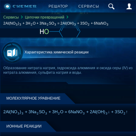
РЕШАТОР
СЕРВИСЫ
Сервисы
Цепочки превращений
2Al(NO
)
+ 3H
O + 3Na
SO
= 2Al(OH)
+ 3SO
+ 6NaNO
3
3
2
2
3
3
2
3
Характеристика химической реакции
Образование нитрата натрия, гидроксида алюминия и оксида серы (IV) из
нитрата алюминия, сульфита натрия и воды.
МОЛЕКУЛЯРНОЕ УРАВНЕНИЕ
2Al(NO
)
+ 3Na
SO
+ 3H
O = 6NaNO
+ 2Al(OH)
↓ + 3SO
↑
3
3
2
3
2
3
3
2
ИОННЫЕ РЕАКЦИИ