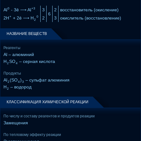
0
+3
Al
- 3ē ⟶ Al
3
2
восстановитель (окисление)
6
+
0
2H
+ 2ē ⟶ H
2
3
окислитель (восстановление)
2
НАЗВАНИЕ ВЕЩЕСТВ
Реагенты
Al – алюминий
H
SO
– серная кислота
2
4
Продукты
Al
(SO
)
– сульфат алюминия
2
4
3
H
– водород
2
КЛАССИФИКАЦИЯ ХИМИЧЕСКОЙ РЕАКЦИИ
По числу и составу реагентов и продуктов реакции
Замещения
По тепловому эффекту реакции