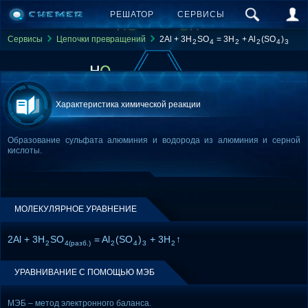
РЕШАТОР
СЕРВИСЫ
Сервисы
Цепочки превращений
2Al + 3H
SO
= 3H
+ Al
(SO
)
2
4
2
2
4
3
Характеристика химической реакции
Образование сульфата алюминия и водорода из алюминия и серной
кислоты.
МОЛЕКУЛЯРНОЕ УРАВНЕНИЕ
2Al + 3H
SO
= Al
(SO
)
+ 3H
↑
2
4(разб.)
2
4
3
2
УРАВНИВАНИЕ С ПОМОЩЬЮ МЭБ
МЭБ – метод электронного баланса.