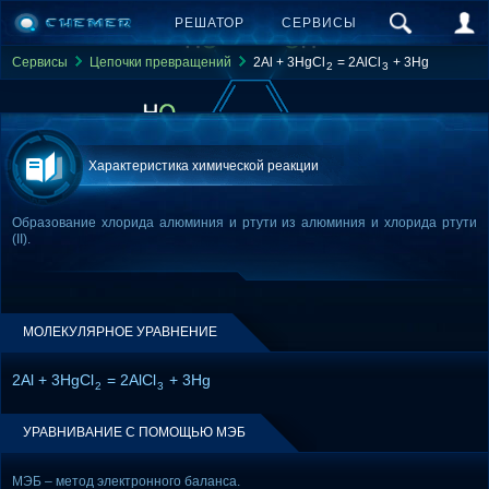
РЕШАТОР
СЕРВИСЫ
Сервисы
Цепочки превращений
2Al + 3HgCl
= 2AlCl
+ 3Hg
2
3
Характеристика химической реакции
Образование хлорида алюминия и ртути из алюминия и хлорида ртути
(II).
МОЛЕКУЛЯРНОЕ УРАВНЕНИЕ
2Al + 3HgCl
= 2AlCl
+ 3Hg
2
3
УРАВНИВАНИЕ С ПОМОЩЬЮ МЭБ
МЭБ – метод электронного баланса.