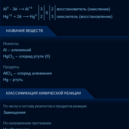
0
+3
Al
- 3ē ⟶ Al
3
2
восстановитель (окисление)
6
+2
0
Hg
+ 2ē ⟶ Hg
2
3
окислитель (восстановление)
НАЗВАНИЕ ВЕЩЕСТВ
Реагенты
Al – алюминий
HgCl
– хлорид ртути (II)
2
Продукты
AlCl
– хлорид алюминия
3
Hg – ртуть
КЛАССИФИКАЦИЯ ХИМИЧЕСКОЙ РЕАКЦИИ
По числу и составу реагентов и продуктов реакции
Замещения
По направлению протекания