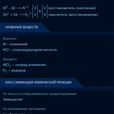
0
+3
Al
- 3ē ⟶ Al
3
2
восстановитель (окисление)
6
+
0
2H
+ 2ē ⟶ H
2
3
окислитель (восстановление)
2
НАЗВАНИЕ ВЕЩЕСТВ
Реагенты
Al – алюминий
HCl – хлороводородная кислота
Продукты
AlCl
– хлорид алюминия
3
H
– водород
2
КЛАССИФИКАЦИЯ ХИМИЧЕСКОЙ РЕАКЦИИ
По числу и составу реагентов и продуктов реакции
Замещения
По направлению протекания