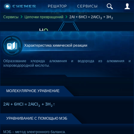
РЕШАТОР
СЕРВИСЫ
Сервисы
Цепочки превращений
2Al + 6HCl = 2AlCl
+ 3H
3
2
Характеристика химической реакции
Образование хлорида алюминия и водорода из алюминия и
хлороводородной кислоты.
МОЛЕКУЛЯРНОЕ УРАВНЕНИЕ
2Al + 6HCl = 2AlCl
+ 3H
↑
3
2
УРАВНИВАНИЕ С ПОМОЩЬЮ МЭБ
МЭБ – метод электронного баланса.