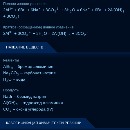
Полное ионное уравнение
3+
-
+
2-
+
-
2Al
+ 6Br
+ 6Na
+ 3CO
+ 3H
O = 6Na
+ 6Br
+ 2Al(OH)
↓
3
2
3
+ 3CO
↑
2
Краткое (сокращенное) ионное уравнение
3+
2-
2Al
+ 3CO
+ 3H
O = 2Al(OH)
↓ + 3CO
↑
3
2
3
2
НАЗВАНИЕ ВЕЩЕСТВ
Реагенты
AlBr
– бромид алюминия
3
Na
CO
– карбонат натрия
2
3
H
O – вода
2
Продукты
NaBr – бромид натрия
Al(OH)
– гидроксид алюминия
3
CO
– оксид углерода (IV)
2
КЛАССИФИКАЦИЯ ХИМИЧЕСКОЙ РЕАКЦИИ