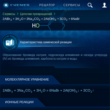
РЕШАТОР
СЕРВИСЫ
Сервисы
Цепочки превращений
2AlBr
+ 3H
O + 3Na
CO
= 2Al(OH)
+ 3CO
+ 6NaBr
3
2
2
3
3
2
Характеристика химической реакции
Образование бромида натрия, гидроксида алюминия и оксида углерода
(IV) из бромида алюминия, карбоната натрия и воды.
МОЛЕКУЛЯРНОЕ УРАВНЕНИЕ
2AlBr
+ 3Na
CO
+ 3H
O = 6NaBr + 2Al(OH)
↓ + 3CO
↑
3
2
3
2
3
2
ИОННЫЕ РЕАКЦИИ