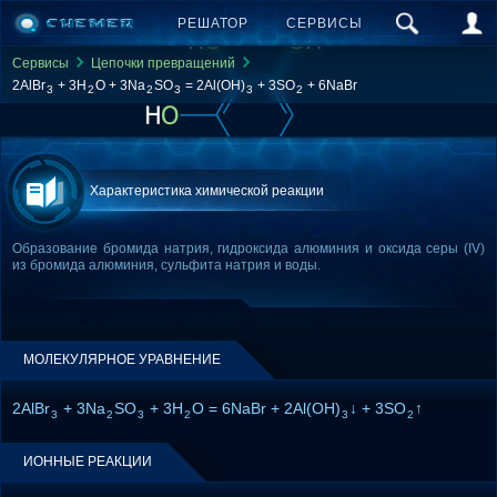
РЕШАТОР
СЕРВИСЫ
Сервисы
Цепочки превращений
2AlBr
+ 3H
O + 3Na
SO
= 2Al(OH)
+ 3SO
+ 6NaBr
3
2
2
3
3
2
Характеристика химической реакции
Образование бромида натрия, гидроксида алюминия и оксида серы (IV)
из бромида алюминия, сульфита натрия и воды.
МОЛЕКУЛЯРНОЕ УРАВНЕНИЕ
2AlBr
+ 3Na
SO
+ 3H
O = 6NaBr + 2Al(OH)
↓ + 3SO
↑
3
2
3
2
3
2
ИОННЫЕ РЕАКЦИИ