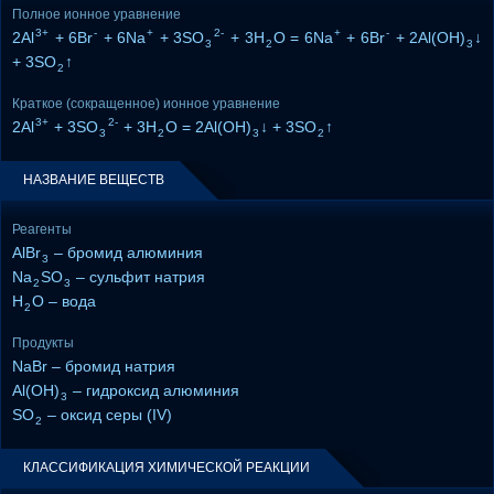
Полное ионное уравнение
3+
-
+
2-
+
-
2Al
+ 6Br
+ 6Na
+ 3SO
+ 3H
O = 6Na
+ 6Br
+ 2Al(OH)
↓
3
2
3
+ 3SO
↑
2
Краткое (сокращенное) ионное уравнение
3+
2-
2Al
+ 3SO
+ 3H
O = 2Al(OH)
↓ + 3SO
↑
3
2
3
2
НАЗВАНИЕ ВЕЩЕСТВ
Реагенты
AlBr
– бромид алюминия
3
Na
SO
– сульфит натрия
2
3
H
O – вода
2
Продукты
NaBr – бромид натрия
Al(OH)
– гидроксид алюминия
3
SO
– оксид серы (IV)
2
КЛАССИФИКАЦИЯ ХИМИЧЕСКОЙ РЕАКЦИИ