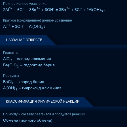
Полное ионное уравнение
3+
-
2+
-
2+
-
2Al
+ 6Cl
+ 3Ba
+ 6OH
= 3Ba
+ 6Cl
+ 2Al(OH)
↓
3
Краткое (сокращенное) ионное уравнение
3+
-
Al
+ 3OH
= Al(OH)
↓
3
НАЗВАНИЕ ВЕЩЕСТВ
Реагенты
AlCl
– хлорид алюминия
3
Ba(OH)
– гидроксид бария
2
Продукты
BaCl
– хлорид бария
2
Al(OH)
– гидроксид алюминия
3
КЛАССИФИКАЦИЯ ХИМИЧЕСКОЙ РЕАКЦИИ
По числу и составу реагентов и продуктов реакции
Обмена (ионного обмена)