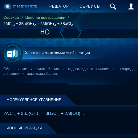
РЕШАТОР
СЕРВИСЫ
Сервисы
Цепочки превращений
2AlCl
+ 3Ba(OH)
= 2Al(OH)
+ 3BaCl
3
2
3
2
Характеристика химической реакции
Образование хлорида бария и гидроксида алюминия из хлорида
алюминия и гидроксида бария.
МОЛЕКУЛЯРНОЕ УРАВНЕНИЕ
2AlCl
+ 3Ba(OH)
= 3BaCl
+ 2Al(OH)
↓
3
2
2
3
ИОННЫЕ РЕАКЦИИ