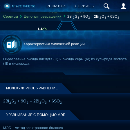
РЕШАТОР
СЕРВИСЫ
Сервисы
Цепочки превращений
2Bi
S
+ 9O
= 2Bi
O
+ 6SO
2
3
2
2
3
2
Характеристика химической реакции
Образование оксида висмута (III) и оксида серы (IV) из сульфида висмута
(III) и кислорода.
МОЛЕКУЛЯРНОЕ УРАВНЕНИЕ
2Bi
S
+ 9O
= 2Bi
O
+ 6SO
2
3
2
2
3
2
УРАВНИВАНИЕ С ПОМОЩЬЮ МЭБ
МЭБ – метод электронного баланса.