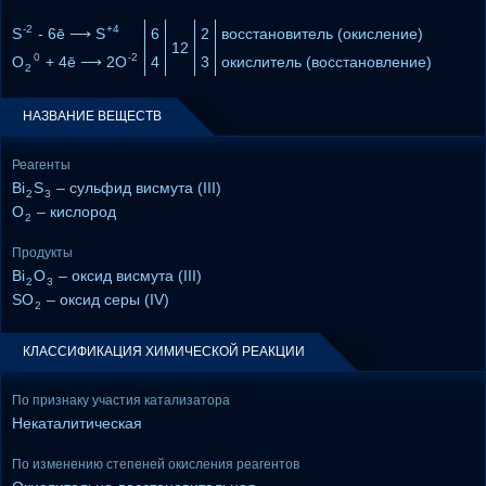
-2
+4
S
- 6ē ⟶ S
6
2
восстановитель (окисление)
12
0
-2
O
+ 4ē ⟶ 2O
4
3
окислитель (восстановление)
2
НАЗВАНИЕ ВЕЩЕСТВ
Реагенты
Bi
S
– сульфид висмута (III)
2
3
O
– кислород
2
Продукты
Bi
O
– оксид висмута (III)
2
3
SO
– оксид серы (IV)
2
КЛАССИФИКАЦИЯ ХИМИЧЕСКОЙ РЕАКЦИИ
По признаку участия катализатора
Некаталитическая
По изменению степеней окисления реагентов