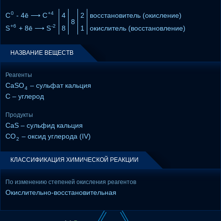
0
+4
C
- 4ē ⟶ C
4
2
восстановитель (окисление)
8
+6
-2
S
+ 8ē ⟶ S
8
1
окислитель (восстановление)
НАЗВАНИЕ ВЕЩЕСТВ
Реагенты
CaSO
– сульфат кальция
4
C – углерод
Продукты
CaS – сульфид кальция
CO
– оксид углерода (IV)
2
КЛАССИФИКАЦИЯ ХИМИЧЕСКОЙ РЕАКЦИИ
По изменению степеней окисления реагентов
Окислительно-восстановительная