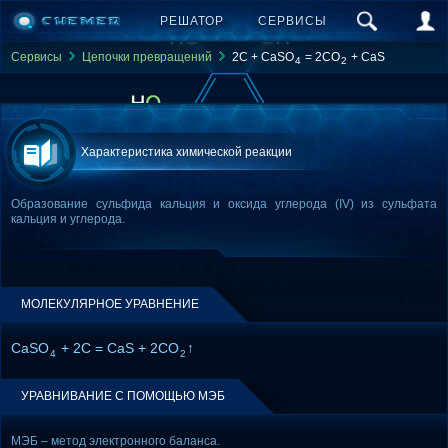
РЕШАТОР
СЕРВИСЫ
Сервисы
Цепочки превращений
2C + CaSO
= 2CO
+ CaS
4
2
Характеристика химической реакции
Образование сульфида кальция и оксида углерода (IV) из сульфата
кальция и углерода.
МОЛЕКУЛЯРНОЕ УРАВНЕНИЕ
CaSO
+ 2C = CaS + 2CO
↑
4
2
УРАВНИВАНИЕ С ПОМОЩЬЮ МЭБ
МЭБ – метод электронного баланса.