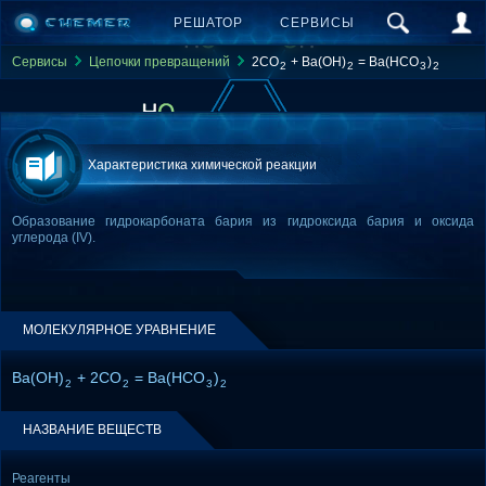
РЕШАТОР
СЕРВИСЫ
Сервисы
Цепочки превращений
2CO
+ Ba(OH)
= Ba(HCO
)
2
2
3
2
Характеристика химической реакции
Образование гидрокарбоната бария из гидроксида бария и оксида
углерода (IV).
МОЛЕКУЛЯРНОЕ УРАВНЕНИЕ
Ba(OH)
+ 2CO
= Ba(HCO
)
2
2
3
2
НАЗВАНИЕ ВЕЩЕСТВ
Реагенты