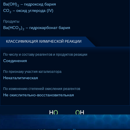
Ba(OH)
– гидроксид бария
2
CO
– оксид углерода (IV)
2
Продукты
Ba(HCO
)
– гидрокарбонат бария
3
2
КЛАССИФИКАЦИЯ ХИМИЧЕСКОЙ РЕАКЦИИ
По числу и составу реагентов и продуктов реакции
Соединения
По признаку участия катализатора
Некаталитическая
По изменению степеней окисления реагентов
Не окислительно-восстановительная