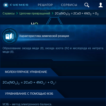
РЕШАТОР
СЕРВИСЫ
Сервисы
Цепочки превращений
2Cu(NO
)
= 2CuO + 4NO
+ O
3
2
2
2
Характеристика химической реакции
Образование оксида меди (II), оксида азота (IV) и кислорода из нитрата
меди (II).
МОЛЕКУЛЯРНОЕ УРАВНЕНИЕ
2Cu(NO
)
= 2CuO + 4NO
↑ + O
↑
3
2
2
2
УРАВНИВАНИЕ С ПОМОЩЬЮ МЭБ
МЭБ – метод электронного баланса.