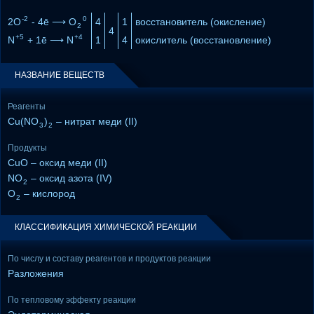
-2
0
2O
- 4ē ⟶ O
4
1
восстановитель (окисление)
2
4
+5
+4
N
+ 1ē ⟶ N
1
4
окислитель (восстановление)
НАЗВАНИЕ ВЕЩЕСТВ
Реагенты
Cu(NO
)
– нитрат меди (II)
3
2
Продукты
CuO – оксид меди (II)
NO
– оксид азота (IV)
2
O
– кислород
2
КЛАССИФИКАЦИЯ ХИМИЧЕСКОЙ РЕАКЦИИ
По числу и составу реагентов и продуктов реакции
Разложения
По тепловому эффекту реакции