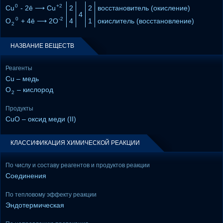
0
+2
Cu
- 2ē ⟶ Cu
2
2
восстановитель (окисление)
4
0
-2
O
+ 4ē ⟶ 2O
4
1
окислитель (восстановление)
2
НАЗВАНИЕ ВЕЩЕСТВ
Реагенты
Cu – медь
O
– кислород
2
Продукты
CuO – оксид меди (II)
КЛАССИФИКАЦИЯ ХИМИЧЕСКОЙ РЕАКЦИИ
По числу и составу реагентов и продуктов реакции
Соединения
По тепловому эффекту реакции
Эндотермическая