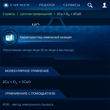
РЕШАТОР
СЕРВИСЫ
Сервисы
Цепочки превращений
2Cu + O
= 2CuO
2
Характеристика химической реакции
Образование оксида меди (II) из меди и кислорода.
МОЛЕКУЛЯРНОЕ УРАВНЕНИЕ
2Cu + O
= 2CuO
2
УРАВНИВАНИЕ С ПОМОЩЬЮ МЭБ
МЭБ – метод электронного баланса.