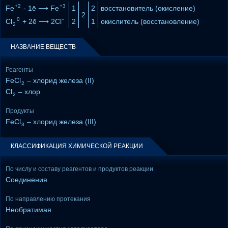
+2
+3
Fe
- 1ē ⟶ Fe
1
2
восстановитель (окисление)
2
0
-
Cl
+ 2ē ⟶ 2Cl
2
1
окислитель (восстановление)
2
НАЗВАНИЕ ВЕЩЕСТВ
Реагенты
FeCl
– хлорид железа (II)
2
Cl
– хлор
2
Продукты
FeCl
– хлорид железа (III)
3
КЛАССИФИКАЦИЯ ХИМИЧЕСКОЙ РЕАКЦИИ
По числу и составу реагентов и продуктов реакции
Соединения
По направлению протекания
Необратимая