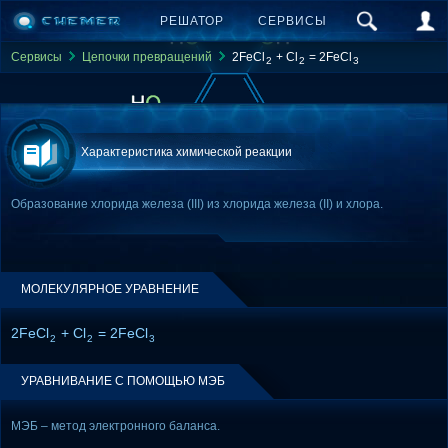
РЕШАТОР
СЕРВИСЫ
Сервисы
Цепочки превращений
2FeCl
+ Cl
= 2FeCl
2
2
3
Характеристика химической реакции
Образование хлорида железа (III) из хлорида железа (II) и хлора.
МОЛЕКУЛЯРНОЕ УРАВНЕНИЕ
2FeCl
+ Cl
= 2FeCl
2
2
3
УРАВНИВАНИЕ С ПОМОЩЬЮ МЭБ
МЭБ – метод электронного баланса.