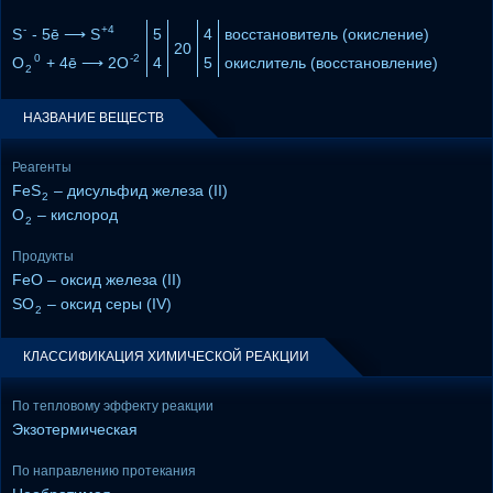
-
+4
S
- 5ē ⟶ S
5
4
восстановитель (окисление)
20
0
-2
O
+ 4ē ⟶ 2O
4
5
окислитель (восстановление)
2
НАЗВАНИЕ ВЕЩЕСТВ
Реагенты
FeS
– дисульфид железа (II)
2
O
– кислород
2
Продукты
FeO – оксид железа (II)
SO
– оксид серы (IV)
2
КЛАССИФИКАЦИЯ ХИМИЧЕСКОЙ РЕАКЦИИ
По тепловому эффекту реакции
Экзотермическая
По направлению протекания