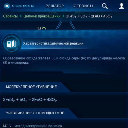
РЕШАТОР
СЕРВИСЫ
Сервисы
Цепочки превращений
2FeS
+ 5O
= 2FeO + 4SO
2
2
2
Характеристика химической реакции
Образование оксида железа (II) и оксида серы (IV) из дисульфида железа
(II) и кислорода.
МОЛЕКУЛЯРНОЕ УРАВНЕНИЕ
2FeS
+ 5O
= 2FeO + 4SO
2
2
2
УРАВНИВАНИЕ С ПОМОЩЬЮ МЭБ
МЭБ – метод электронного баланса.