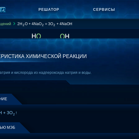
РЕШАТОР
СЕРВИСЫ
ащений
2H
O + 4NaO
= 3O
+ 4NaOH
2
2
2
ЕРИСТИКА ХИМИЧЕСКОЙ РЕАКЦИИ
атрия и кислорода из надпероксида натрия и воды.
НИЕ
H + 3O
↑
2
ЩЬЮ МЭБ