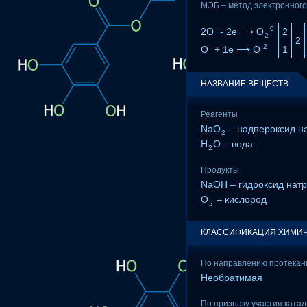
МЭБ – метод электронного
-
0
2O
- 2ē ⟶ O
2
2
2
-
-2
O
+ 1ē ⟶ O
1
НАЗВАНИЕ ВЕЩЕСТВ
Реагенты
NaO
– надпероксид н
2
H
O – вода
2
Продукты
NaOH – гидроксид нат
O
– кислород
2
КЛАССИФИКАЦИЯ ХИМИЧ
По направлению протекан
Необратимая
По признаку участия ката