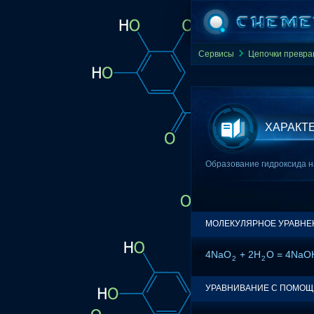
Сервисы
Цепочки превр
ХАРАКТ
Образование гидроксида н
МОЛЕКУЛЯРНОЕ УРАВНЕ
4NaO
+ 2H
O = 4NaO
2
2
УРАВНИВАНИЕ С ПОМО