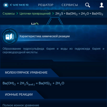
РЕШАТОР
СЕРВИСЫ
Сервисы
Цепочки превращений
2H
S + Ba(OH)
= 2H
O + Ba(HS)
2
2
2
2
Характеристика химической реакции
Образование гидросульфида бария и воды из гидроксида бария и
сероводородной кислоты.
МОЛЕКУЛЯРНОЕ УРАВНЕНИЕ
Ba(OH)
+ 2H
S
= Ba(HS)
+ 2H
O
2
2
(изб.)
2
2
ИОННЫЕ РЕАКЦИИ
Полное ионное уравнение