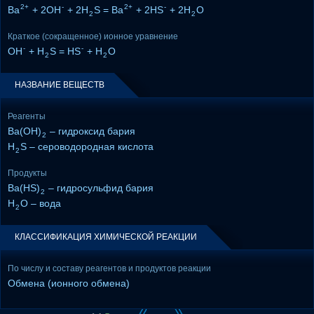
2+
-
2+
-
Ba
+ 2OH
+ 2H
S = Ba
+ 2HS
+ 2H
O
2
2
Краткое (сокращенное) ионное уравнение
-
-
OH
+ H
S = HS
+ H
O
2
2
НАЗВАНИЕ ВЕЩЕСТВ
Реагенты
Ba(OH)
– гидроксид бария
2
H
S – сероводородная кислота
2
Продукты
Ba(HS)
– гидросульфид бария
2
H
O – вода
2
КЛАССИФИКАЦИЯ ХИМИЧЕСКОЙ РЕАКЦИИ
По числу и составу реагентов и продуктов реакции
Обмена (ионного обмена)