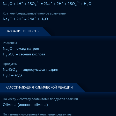
+
2-
+
+
2-
Na
O + 4H
+ 2SO
= 2Na
+ 2H
+ 2SO
+ H
O
2
4
4
2
Краткое (сокращенное) ионное уравнение
+
+
Na
O + 2H
= 2Na
+ H
O
2
2
НАЗВАНИЕ ВЕЩЕСТВ
Реагенты
Na
O – оксид натрия
2
H
SO
– серная кислота
2
4
Продукты
NaHSO
– гидросульфат натрия
4
H
O – вода
2
КЛАССИФИКАЦИЯ ХИМИЧЕСКОЙ РЕАКЦИИ
По числу и составу реагентов и продуктов реакции
Обмена (ионного обмена)
По изменению степеней окисления реагентов