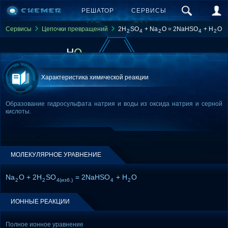
РЕШАТОР
СЕРВИСЫ
Сервисы
Цепочки превращений
2H
SO
+ Na
O = 2NaHSO
+ H
O
2
4
2
4
2
Характеристика химической реакции
Образование гидросульфата натрия и воды из оксида натрия и серной
кислоты.
МОЛЕКУЛЯРНОЕ УРАВНЕНИЕ
Na
O + 2H
SO
= 2NaHSO
+ H
O
2
2
4(изб.)
4
2
ИОННЫЕ РЕАКЦИИ
Полное ионное уравнение