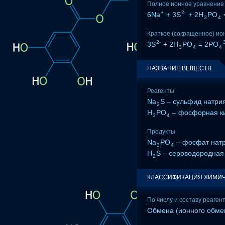
Полное ионное уравнение
+
2-
6Na
+ 3S
+ 2H
PO
3
4
Краткое (сокращенное) ио
2-
3S
+ 2H
PO
= 2PO
3
4
4
НАЗВАНИЕ ВЕЩЕСТВ
Реагенты
Na
S – сульфид натри
2
H
PO
– фосфорная к
3
4
Продукты
Na
PO
– фосфат нат
3
4
H
S – сероводородная
2
КЛАССИФИКАЦИЯ ХИМИЧ
По числу и составу реаген
Обмена (ионного обме