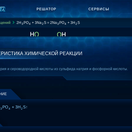
РЕШАТОР
СЕРВИСЫ
ащений
2H
PO
+ 3Na
S = 2Na
PO
+ 3H
S
3
4
2
3
4
2
ЕРИСТИКА ХИМИЧЕСКОЙ РЕАКЦИИ
рия и сероводородной кислоты из сульфида натрия и фосфорной кислоты.
НИЕ
PO
+ 3H
S↑
3
4
2