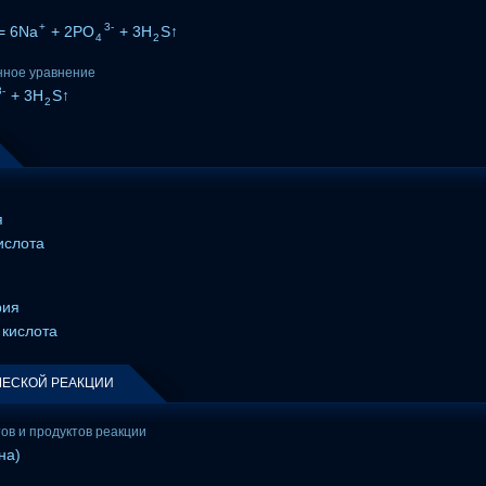
+
3-
= 6Na
+ 2PO
+ 3H
S↑
4
2
нное уравнение
3-
+ 3H
S↑
2
я
ислота
рия
 кислота
ЕСКОЙ РЕАКЦИИ
тов и продуктов реакции
на)