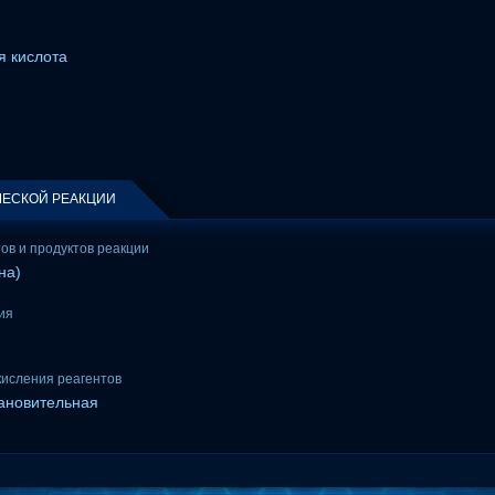
я кислота
ЕСКОЙ РЕАКЦИИ
тов и продуктов реакции
на)
ия
кисления реагентов
тановительная