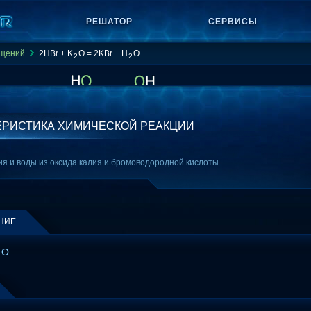
РЕШАТОР
СЕРВИСЫ
ащений
2HBr + K
O = 2KBr + H
O
2
2
ЕРИСТИКА ХИМИЧЕСКОЙ РЕАКЦИИ
я и воды из оксида калия и бромоводородной кислоты.
НИЕ
O
2