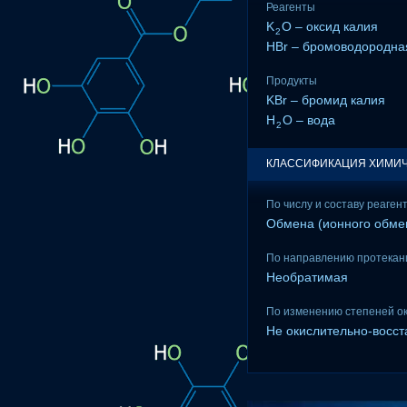
Реагенты
K
O – оксид калия
2
HBr – бромоводородна
Продукты
KBr – бромид калия
H
O – вода
2
КЛАССИФИКАЦИЯ ХИМИЧ
По числу и составу реаген
Обмена (ионного обме
По направлению протекан
Необратимая
По изменению степеней о
Не окислительно-восс