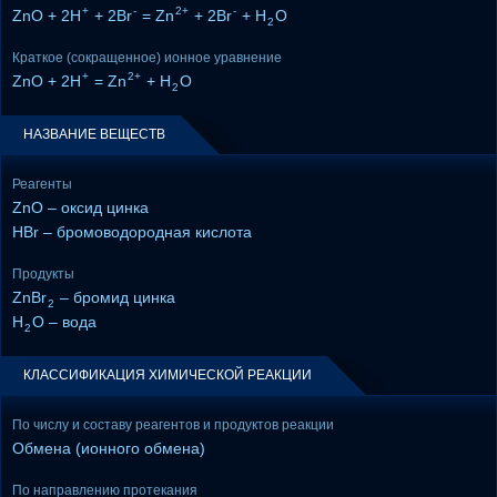
+
-
2+
-
ZnO + 2H
+ 2Br
= Zn
+ 2Br
+ H
O
2
Краткое (сокращенное) ионное уравнение
+
2+
ZnO + 2H
= Zn
+ H
O
2
НАЗВАНИЕ ВЕЩЕСТВ
Реагенты
ZnO – оксид цинка
HBr – бромоводородная кислота
Продукты
ZnBr
– бромид цинка
2
H
O – вода
2
КЛАССИФИКАЦИЯ ХИМИЧЕСКОЙ РЕАКЦИИ
По числу и составу реагентов и продуктов реакции
Обмена (ионного обмена)
По направлению протекания