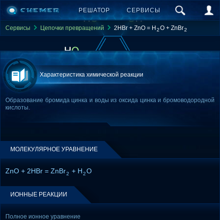
РЕШАТОР
СЕРВИСЫ
Сервисы
Цепочки превращений
2HBr + ZnO = H
O + ZnBr
2
2
Характеристика химической реакции
Образование бромида цинка и воды из оксида цинка и бромоводородной
кислоты.
МОЛЕКУЛЯРНОЕ УРАВНЕНИЕ
ZnO + 2HBr = ZnBr
+ H
O
2
2
ИОННЫЕ РЕАКЦИИ
Полное ионное уравнение