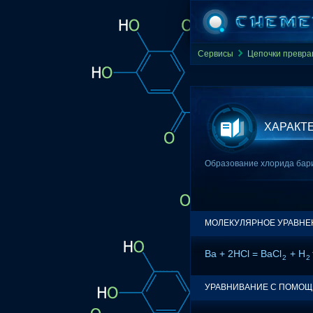
Сервисы
Цепочки превр
ХАРАКТ
Образование хлорида бари
МОЛЕКУЛЯРНОЕ УРАВНЕ
Ba + 2HCl = BaCl
+ H
2
2
УРАВНИВАНИЕ С ПОМО