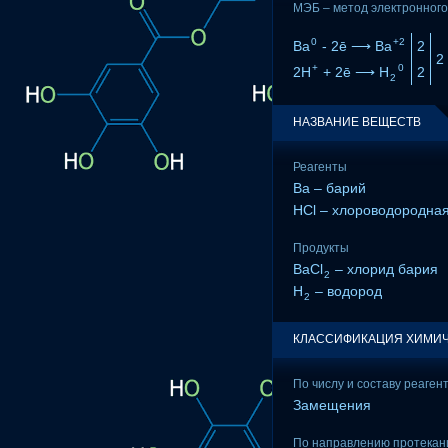
МЭБ – метод электронного
0
+2
Ba
- 2ē ⟶ Ba
2
2
+
0
2H
+ 2ē ⟶ H
2
2
НАЗВАНИЕ ВЕЩЕСТВ
Реагенты
Ba – барий
HCl – хлороводородная
Продукты
BaCl
– хлорид бария
2
H
– водород
2
КЛАССИФИКАЦИЯ ХИМИЧ
По числу и составу реаген
Замещения
По направлению протекан