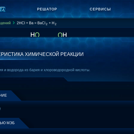
РЕШАТОР
СЕРВИСЫ
ащений
2HCl + Ba = BaCl
+ H
2
2
ЕРИСТИКА ХИМИЧЕСКОЙ РЕАКЦИИ
я и водорода из бария и хлороводородной кислоты.
НИЕ
↑
ЩЬЮ МЭБ