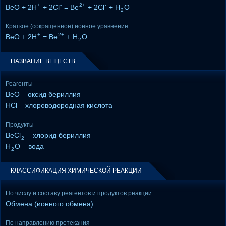
+
-
2+
-
BeO + 2H
+ 2Cl
= Be
+ 2Cl
+ H
O
2
Краткое (сокращенное) ионное уравнение
+
2+
BeO + 2H
= Be
+ H
O
2
НАЗВАНИЕ ВЕЩЕСТВ
Реагенты
BeO – оксид бериллия
HCl – хлороводородная кислота
Продукты
BeCl
– хлорид бериллия
2
H
O – вода
2
КЛАССИФИКАЦИЯ ХИМИЧЕСКОЙ РЕАКЦИИ
По числу и составу реагентов и продуктов реакции
Обмена (ионного обмена)
По направлению протекания