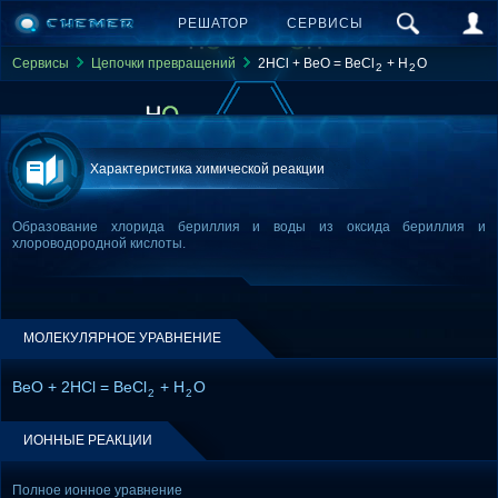
РЕШАТОР
СЕРВИСЫ
Сервисы
Цепочки превращений
2HCl + BeO = BeCl
+ H
O
2
2
Характеристика химической реакции
Образование хлорида бериллия и воды из оксида бериллия и
хлороводородной кислоты.
МОЛЕКУЛЯРНОЕ УРАВНЕНИЕ
BeO + 2HCl = BeCl
+ H
O
2
2
ИОННЫЕ РЕАКЦИИ
Полное ионное уравнение