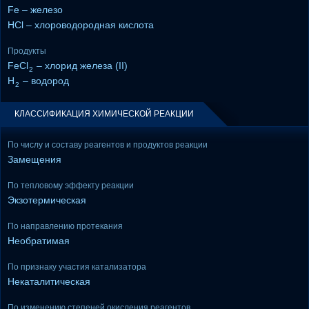
Fe – железо
HCl – хлороводородная кислота
Продукты
FeCl
– хлорид железа (II)
2
H
– водород
2
КЛАССИФИКАЦИЯ ХИМИЧЕСКОЙ РЕАКЦИИ
По числу и составу реагентов и продуктов реакции
Замещения
По тепловому эффекту реакции
Экзотермическая
По направлению протекания
Необратимая
По признаку участия катализатора
Некаталитическая
По изменению степеней окисления реагентов