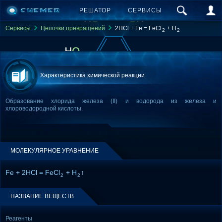
РЕШАТОР
СЕРВИСЫ
Сервисы
Цепочки превращений
2HCl + Fe = FeCl
+ H
2
2
Характеристика химической реакции
Образование хлорида железа (II) и водорода из железа и
хлороводородной кислоты.
МОЛЕКУЛЯРНОЕ УРАВНЕНИЕ
Fe + 2HCl = FeCl
+ H
↑
2
2
НАЗВАНИЕ ВЕЩЕСТВ
Реагенты