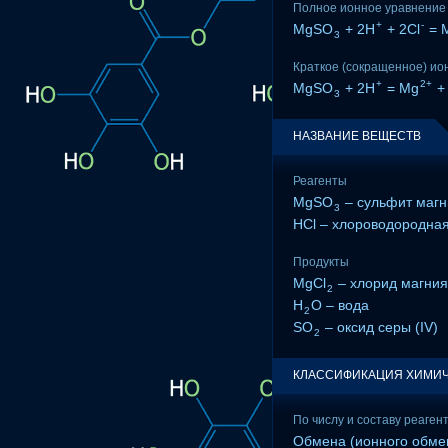
Полное ионное уравнение
+
-
MgSO
+ 2H
+ 2Cl
= 
3
Краткое (сокращенное) ио
+
2+
MgSO
+ 2H
= Mg
+
3
НАЗВАНИЕ ВЕЩЕСТВ
Реагенты
MgSO
– сульфит магн
3
HCl – хлороводородная
Продукты
MgCl
– хлорид магния
2
H
O – вода
2
SO
– оксид серы (IV)
2
КЛАССИФИКАЦИЯ ХИМИЧ
По числу и составу реаген
Обмена (ионного обме