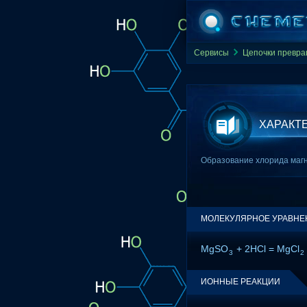
Сервисы
Цепочки превр
ХАРАКТ
Образование хлорида магни
МОЛЕКУЛЯРНОЕ УРАВНЕ
MgSO
+ 2HCl = MgCl
3
2
ИОННЫЕ РЕАКЦИИ