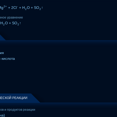
2+
-
Mg
+ 2Cl
+ H
O + SO
↑
2
2
нное уравнение
 H
O + SO
↑
2
2
ия
 кислота
ЕСКОЙ РЕАКЦИИ
тов и продуктов реакции
на)