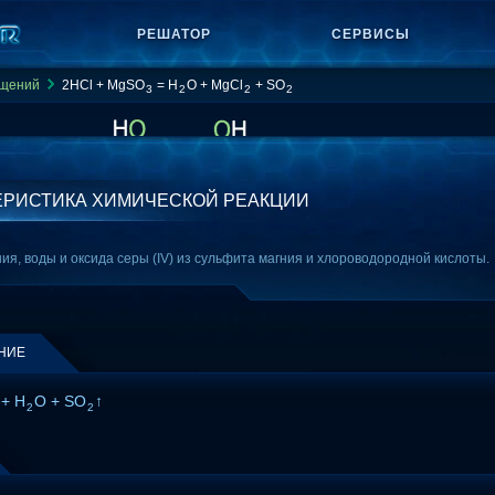
РЕШАТОР
СЕРВИСЫ
ащений
2HCl + MgSO
= H
O + MgCl
+ SO
3
2
2
2
ЕРИСТИКА ХИМИЧЕСКОЙ РЕАКЦИИ
я, воды и оксида серы (IV) из сульфита магния и хлороводородной кислоты.
НИЕ
+ H
O + SO
↑
2
2