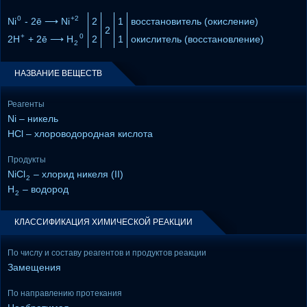
0
+2
Ni
- 2ē ⟶ Ni
2
1
восстановитель (окисление)
2
+
0
2H
+ 2ē ⟶ H
2
1
окислитель (восстановление)
2
НАЗВАНИЕ ВЕЩЕСТВ
Реагенты
Ni – никель
HCl – хлороводородная кислота
Продукты
NiCl
– хлорид никеля (II)
2
H
– водород
2
КЛАССИФИКАЦИЯ ХИМИЧЕСКОЙ РЕАКЦИИ
По числу и составу реагентов и продуктов реакции
Замещения
По направлению протекания