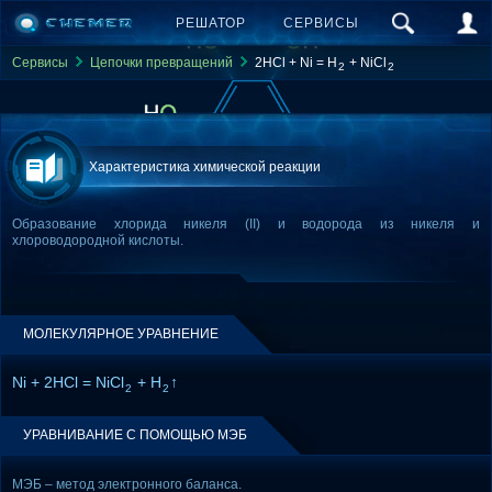
РЕШАТОР
СЕРВИСЫ
Сервисы
Цепочки превращений
2HCl + Ni = H
+ NiCl
2
2
Характеристика химической реакции
Образование хлорида никеля (II) и водорода из никеля и
хлороводородной кислоты.
МОЛЕКУЛЯРНОЕ УРАВНЕНИЕ
Ni + 2HCl = NiCl
+ H
↑
2
2
УРАВНИВАНИЕ С ПОМОЩЬЮ МЭБ
МЭБ – метод электронного баланса.