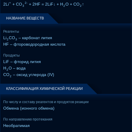
+
2-
2Li
+ CO
+ 2HF = 2LiF↓ + H
O + CO
↑
3
2
2
НАЗВАНИЕ ВЕЩЕСТВ
Реагенты
Li
CO
– карбонат лития
2
3
HF – фтороводородная кислота
Продукты
LiF – фторид лития
H
O – вода
2
CO
– оксид углерода (IV)
2
КЛАССИФИКАЦИЯ ХИМИЧЕСКОЙ РЕАКЦИИ
По числу и составу реагентов и продуктов реакции
Обмена (ионного обмена)
По направлению протекания
Необратимая