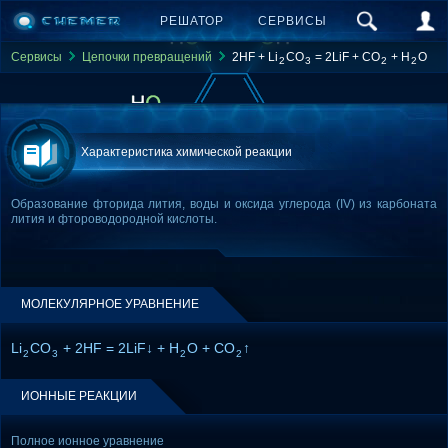
РЕШАТОР
СЕРВИСЫ
Сервисы
Цепочки превращений
2HF + Li
CO
= 2LiF + CO
+ H
O
2
3
2
2
Характеристика химической реакции
Образование фторида лития, воды и оксида углерода (IV) из карбоната
лития и фтороводородной кислоты.
МОЛЕКУЛЯРНОЕ УРАВНЕНИЕ
Li
CO
+ 2HF = 2LiF↓ + H
O + CO
↑
2
3
2
2
ИОННЫЕ РЕАКЦИИ
Полное ионное уравнение