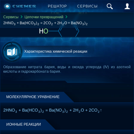
РЕШАТОР
СЕРВИСЫ
Сервисы
Цепочки превращений
2HNO
+ Ba(HCO
)
= 2CO
+ 2H
O + Ba(NO
)
3
3
2
2
2
3
2
Характеристика химической реакции
Образование нитрата бария, воды и оксида углерода (IV) из азотной
кислоты и гидрокарбоната бария.
МОЛЕКУЛЯРНОЕ УРАВНЕНИЕ
2HNO
+ Ba(HCO
)
= Ba(NO
)
+ 2H
O + 2CO
↑
3
3
2
3
2
2
2
ИОННЫЕ РЕАКЦИИ