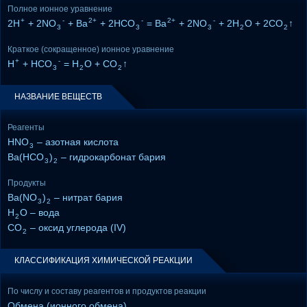
Полное ионное уравнение
+
-
2+
-
2+
-
2H
+ 2NO
+ Ba
+ 2HCO
= Ba
+ 2NO
+ 2H
O + 2CO
↑
3
3
3
2
2
Краткое (сокращенное) ионное уравнение
+
-
H
+ HCO
= H
O + CO
↑
3
2
2
НАЗВАНИЕ ВЕЩЕСТВ
Реагенты
HNO
– азотная кислота
3
Ba(HCO
)
– гидрокарбонат бария
3
2
Продукты
Ba(NO
)
– нитрат бария
3
2
H
O – вода
2
CO
– оксид углерода (IV)
2
КЛАССИФИКАЦИЯ ХИМИЧЕСКОЙ РЕАКЦИИ
По числу и составу реагентов и продуктов реакции
Обмена (ионного обмена)