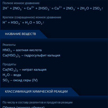
Полное ионное уравнение
+
-
2+
-
2+
-
2H
+ 2NO
+ Ca
+ 2HSO
= Ca
+ 2NO
+ 2H
O + 2SO
↑
3
3
3
2
2
Краткое (сокращенное) ионное уравнение
+
-
H
+ HSO
= H
O + SO
↑
3
2
2
НАЗВАНИЕ ВЕЩЕСТВ
Реагенты
HNO
– азотная кислота
3
Ca(HSO
)
– гидросульфит кальция
3
2
Продукты
Ca(NO
)
– нитрат кальция
3
2
H
O – вода
2
SO
– оксид серы (IV)
2
КЛАССИФИКАЦИЯ ХИМИЧЕСКОЙ РЕАКЦИИ
По числу и составу реагентов и продуктов реакции
Обмена (ионного обмена)