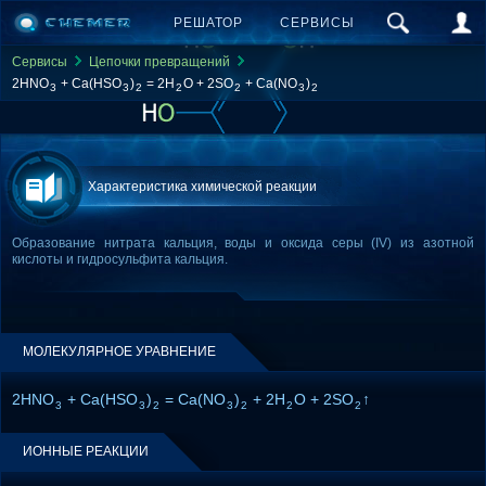
РЕШАТОР
СЕРВИСЫ
Сервисы
Цепочки превращений
2HNO
+ Ca(HSO
)
= 2H
O + 2SO
+ Ca(NO
)
3
3
2
2
2
3
2
Характеристика химической реакции
Образование нитрата кальция, воды и оксида серы (IV) из азотной
кислоты и гидросульфита кальция.
МОЛЕКУЛЯРНОЕ УРАВНЕНИЕ
2HNO
+ Ca(HSO
)
= Ca(NO
)
+ 2H
O + 2SO
↑
3
3
2
3
2
2
2
ИОННЫЕ РЕАКЦИИ