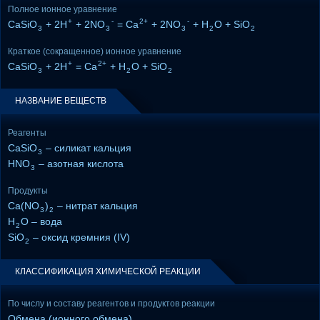
Полное ионное уравнение
+
-
2+
-
CaSiO
+ 2H
+ 2NO
= Ca
+ 2NO
+ H
O + SiO
3
3
3
2
2
Краткое (сокращенное) ионное уравнение
+
2+
CaSiO
+ 2H
= Ca
+ H
O + SiO
3
2
2
НАЗВАНИЕ ВЕЩЕСТВ
Реагенты
CaSiO
– силикат кальция
3
HNO
– азотная кислота
3
Продукты
Ca(NO
)
– нитрат кальция
3
2
H
O – вода
2
SiO
– оксид кремния (IV)
2
КЛАССИФИКАЦИЯ ХИМИЧЕСКОЙ РЕАКЦИИ
По числу и составу реагентов и продуктов реакции
Обмена (ионного обмена)