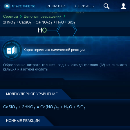
РЕШАТОР
СЕРВИСЫ
Сервисы
Цепочки превращений
2HNO
+ CaSiO
= Ca(NO
)
+ H
O + SiO
3
3
3
2
2
2
Характеристика химической реакции
Образование нитрата кальция, воды и оксида кремния (IV) из силиката
кальция и азотной кислоты.
МОЛЕКУЛЯРНОЕ УРАВНЕНИЕ
CaSiO
+ 2HNO
= Ca(NO
)
+ H
O + SiO
3
3
3
2
2
2
ИОННЫЕ РЕАКЦИИ