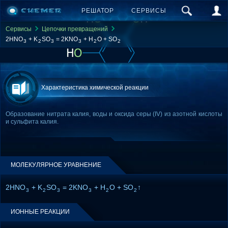
РЕШАТОР
СЕРВИСЫ
Сервисы
Цепочки превращений
2HNO
+ K
SO
= 2KNO
+ H
O + SO
3
2
3
3
2
2
Характеристика химической реакции
Образование нитрата калия, воды и оксида серы (IV) из азотной кислоты
и сульфита калия.
МОЛЕКУЛЯРНОЕ УРАВНЕНИЕ
2HNO
+ K
SO
= 2KNO
+ H
O + SO
↑
3
2
3
3
2
2
ИОННЫЕ РЕАКЦИИ