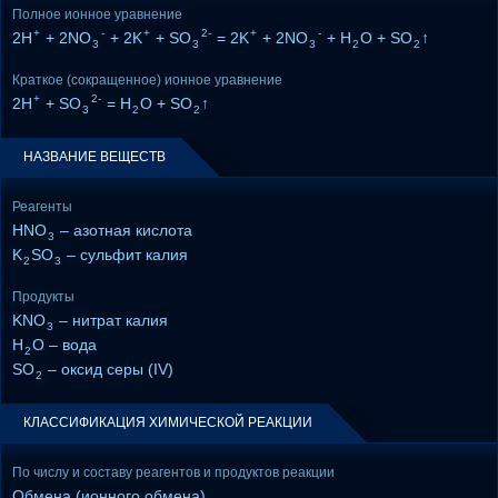
Полное ионное уравнение
+
-
+
2-
+
-
2H
+ 2NO
+ 2K
+ SO
= 2K
+ 2NO
+ H
O + SO
↑
3
3
3
2
2
Краткое (сокращенное) ионное уравнение
+
2-
2H
+ SO
= H
O + SO
↑
3
2
2
НАЗВАНИЕ ВЕЩЕСТВ
Реагенты
HNO
– азотная кислота
3
K
SO
– сульфит калия
2
3
Продукты
KNO
– нитрат калия
3
H
O – вода
2
SO
– оксид серы (IV)
2
КЛАССИФИКАЦИЯ ХИМИЧЕСКОЙ РЕАКЦИИ
По числу и составу реагентов и продуктов реакции
Обмена (ионного обмена)