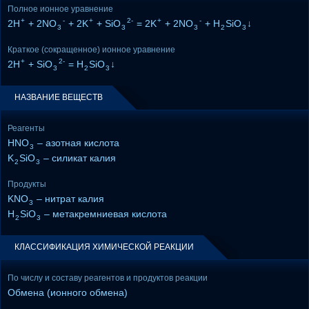
Полное ионное уравнение
+
-
+
2-
+
-
2H
+ 2NO
+ 2K
+ SiO
= 2K
+ 2NO
+ H
SiO
↓
3
3
3
2
3
Краткое (сокращенное) ионное уравнение
+
2-
2H
+ SiO
= H
SiO
↓
3
2
3
НАЗВАНИЕ ВЕЩЕСТВ
Реагенты
HNO
– азотная кислота
3
K
SiO
– силикат калия
2
3
Продукты
KNO
– нитрат калия
3
H
SiO
– метакремниевая кислота
2
3
КЛАССИФИКАЦИЯ ХИМИЧЕСКОЙ РЕАКЦИИ
По числу и составу реагентов и продуктов реакции
Обмена (ионного обмена)