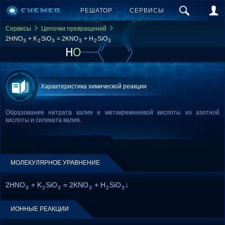
РЕШАТОР
СЕРВИСЫ
Сервисы
Цепочки превращений
2HNO
+ K
SiO
= 2KNO
+ H
SiO
3
2
3
3
2
3
Характеристика химической реакции
Образование нитрата калия и метакремниевой кислоты из азотной
кислоты и силиката калия.
МОЛЕКУЛЯРНОЕ УРАВНЕНИЕ
2HNO
+ K
SiO
= 2KNO
+ H
SiO
↓
3
2
3
3
2
3
ИОННЫЕ РЕАКЦИИ