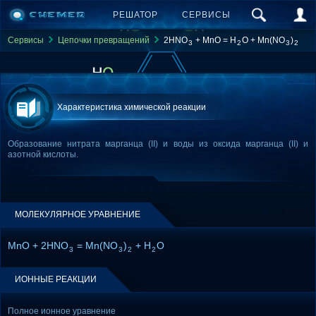
РЕШАТОР
СЕРВИСЫ
Сервисы
Цепочки превращений
2HNO
+ MnO = H
O + Mn(NO
)
3
2
3
2
Характеристика химической реакции
Образование нитрата марганца (II) и воды из оксида марганца (II) и
азотной кислоты.
МОЛЕКУЛЯРНОЕ УРАВНЕНИЕ
MnO + 2HNO
= Mn(NO
)
+ H
O
3
3
2
2
ИОННЫЕ РЕАКЦИИ
Полное ионное уравнение