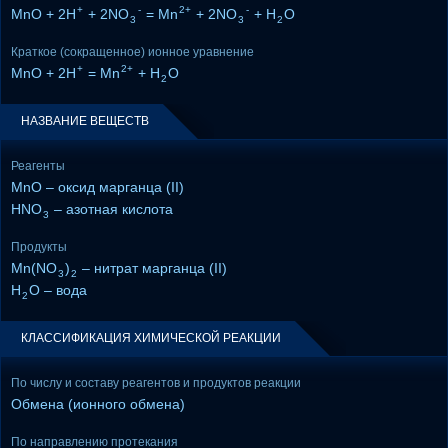
+
-
2+
-
MnO + 2H
+ 2NO
= Mn
+ 2NO
+ H
O
3
3
2
Краткое (сокращенное) ионное уравнение
+
2+
MnO + 2H
= Mn
+ H
O
2
НАЗВАНИЕ ВЕЩЕСТВ
Реагенты
MnO – оксид марганца (II)
HNO
– азотная кислота
3
Продукты
Mn(NO
)
– нитрат марганца (II)
3
2
H
O – вода
2
КЛАССИФИКАЦИЯ ХИМИЧЕСКОЙ РЕАКЦИИ
По числу и составу реагентов и продуктов реакции
Обмена (ионного обмена)
По направлению протекания