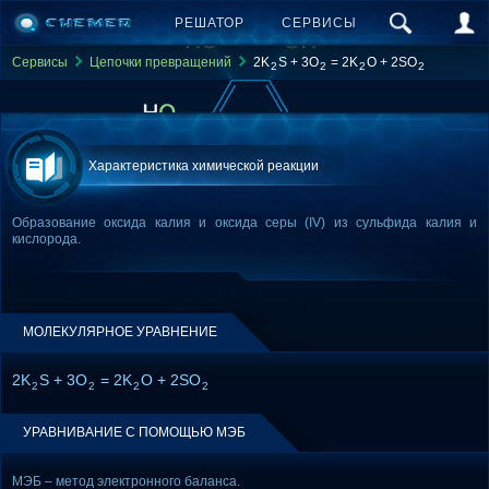
РЕШАТОР
СЕРВИСЫ
Сервисы
Цепочки превращений
2K
S + 3O
= 2K
O + 2SO
2
2
2
2
Характеристика химической реакции
Образование оксида калия и оксида серы (IV) из сульфида калия и
кислорода.
МОЛЕКУЛЯРНОЕ УРАВНЕНИЕ
2K
S + 3O
= 2K
O + 2SO
2
2
2
2
УРАВНИВАНИЕ С ПОМОЩЬЮ МЭБ
МЭБ – метод электронного баланса.