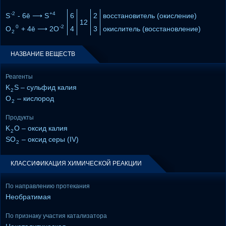
-2
+4
S
- 6ē ⟶ S
6
2
восстановитель (окисление)
12
0
-2
O
+ 4ē ⟶ 2O
4
3
окислитель (восстановление)
2
НАЗВАНИЕ ВЕЩЕСТВ
Реагенты
K
S – сульфид калия
2
O
– кислород
2
Продукты
K
O – оксид калия
2
SO
– оксид серы (IV)
2
КЛАССИФИКАЦИЯ ХИМИЧЕСКОЙ РЕАКЦИИ
По направлению протекания
Необратимая
По признаку участия катализатора