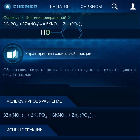
РЕШАТОР
СЕРВИСЫ
Сервисы
Цепочки превращений
2K
PO
+ 3Zn(NO
)
= 6KNO
+ Zn
(PO
)
3
4
3
2
3
3
4
2
Характеристика химической реакции
Образование нитрата калия и фосфата цинка из нитрата цинка и
фосфата калия.
МОЛЕКУЛЯРНОЕ УРАВНЕНИЕ
3Zn(NO
)
+ 2K
PO
= 6KNO
+ Zn
(PO
)
↓
3
2
3
4
3
3
4
2
ИОННЫЕ РЕАКЦИИ