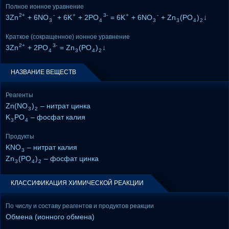
Полное ионное уравнение
2+
-
+
3-
+
-
3Zn
+ 6NO
+ 6K
+ 2PO
= 6K
+ 6NO
+ Zn
(PO
)
↓
3
4
3
3
4
2
Краткое (сокращенное) ионное уравнение
2+
3-
3Zn
+ 2PO
= Zn
(PO
)
↓
4
3
4
2
НАЗВАНИЕ ВЕЩЕСТВ
Реагенты
Zn(NO
)
– нитрат цинка
3
2
K
PO
– фосфат калия
3
4
Продукты
KNO
– нитрат калия
3
Zn
(PO
)
– фосфат цинка
3
4
2
КЛАССИФИКАЦИЯ ХИМИЧЕСКОЙ РЕАКЦИИ
По числу и составу реагентов и продуктов реакции
Обмена (ионного обмена)