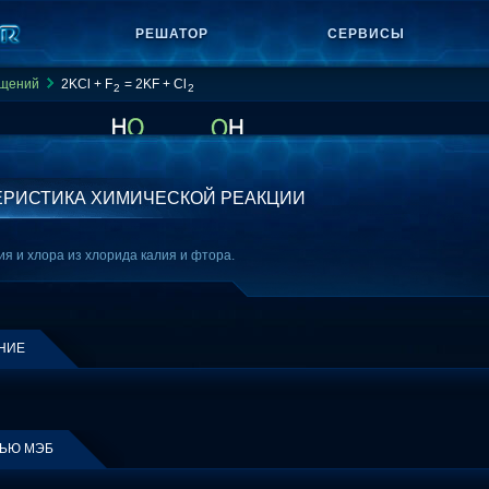
РЕШАТОР
СЕРВИСЫ
ащений
2KCl + F
= 2KF + Cl
2
2
ЕРИСТИКА ХИМИЧЕСКОЙ РЕАКЦИИ
я и хлора из хлорида калия и фтора.
НИЕ
ЩЬЮ МЭБ