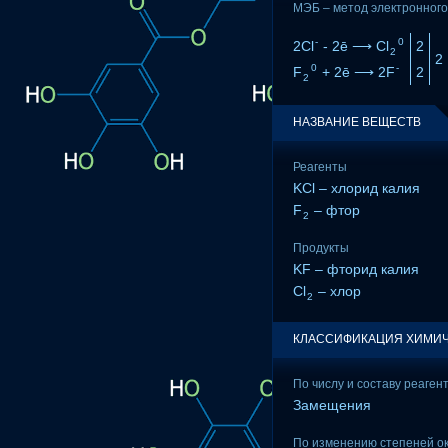
МЭБ – метод электронного
-
0
2Cl
- 2ē ⟶ Cl
2
2
2
0
-
F
+ 2ē ⟶ 2F
2
2
НАЗВАНИЕ ВЕЩЕСТВ
Реагенты
KCl – хлорид калия
F
– фтор
2
Продукты
KF – фторид калия
Cl
– хлор
2
КЛАССИФИКАЦИЯ ХИМИЧ
По числу и составу реаген
Замещения
По изменению степеней о