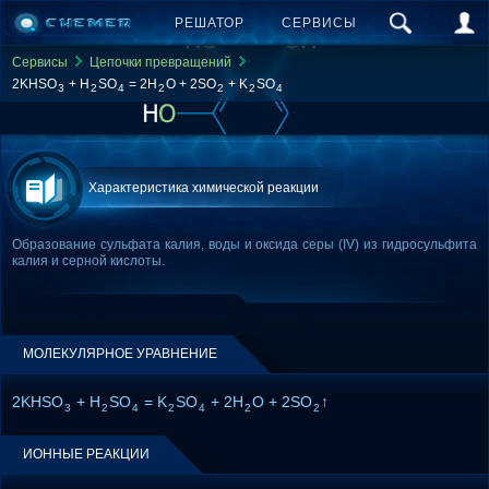
РЕШАТОР
СЕРВИСЫ
Сервисы
Цепочки превращений
2KHSO
+ H
SO
= 2H
O + 2SO
+ K
SO
3
2
4
2
2
2
4
Характеристика химической реакции
Образование сульфата калия, воды и оксида серы (IV) из гидросульфита
калия и серной кислоты.
МОЛЕКУЛЯРНОЕ УРАВНЕНИЕ
2KHSO
+ H
SO
= K
SO
+ 2H
O + 2SO
↑
3
2
4
2
4
2
2
ИОННЫЕ РЕАКЦИИ