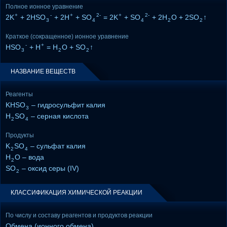
Полное ионное уравнение
+
-
+
2-
+
2-
2K
+ 2HSO
+ 2H
+ SO
= 2K
+ SO
+ 2H
O + 2SO
↑
3
4
4
2
2
Краткое (сокращенное) ионное уравнение
-
+
HSO
+ H
= H
O + SO
↑
3
2
2
НАЗВАНИЕ ВЕЩЕСТВ
Реагенты
KHSO
– гидросульфит калия
3
H
SO
– серная кислота
2
4
Продукты
K
SO
– сульфат калия
2
4
H
O – вода
2
SO
– оксид серы (IV)
2
КЛАССИФИКАЦИЯ ХИМИЧЕСКОЙ РЕАКЦИИ
По числу и составу реагентов и продуктов реакции
Обмена (ионного обмена)