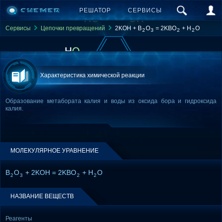
РЕШАТОР
СЕРВИСЫ
Сервисы
Цепочки превращений
2KOH + B
O
= 2KBO
+ H
O
2
3
2
2
Характеристика химической реакции
Образование метабората калия и воды из оксида бора и гидроксида
калия.
МОЛЕКУЛЯРНОЕ УРАВНЕНИЕ
B
O
+ 2KOH = 2KBO
+ H
O
2
3
2
2
НАЗВАНИЕ ВЕЩЕСТВ
Реагенты