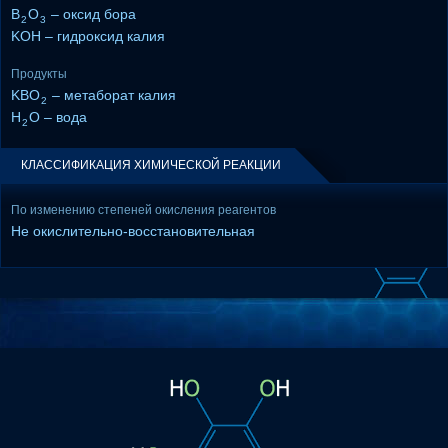
B
O
– оксид бора
2
3
KOH – гидроксид калия
Продукты
KBO
– метаборат калия
2
H
O – вода
2
КЛАССИФИКАЦИЯ ХИМИЧЕСКОЙ РЕАКЦИИ
По изменению степеней окисления реагентов
Не окислительно-восстановительная