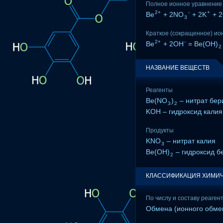
Полное ионное уравнение
2+
-
+
Be
+ 2NO
+ 2K
+ 
3
Краткое (сокращенное) ио
2+
-
Be
+ 2OH
= Be(OH)
2
НАЗВАНИЕ ВЕЩЕСТВ
Реагенты
Be(NO
)
– нитрат бер
3
2
KOH – гидроксид калия
Продукты
KNO
– нитрат калия
3
Be(OH)
– гидроксид б
2
КЛАССИФИКАЦИЯ ХИМИЧ
По числу и составу реаген
Обмена (ионного обме