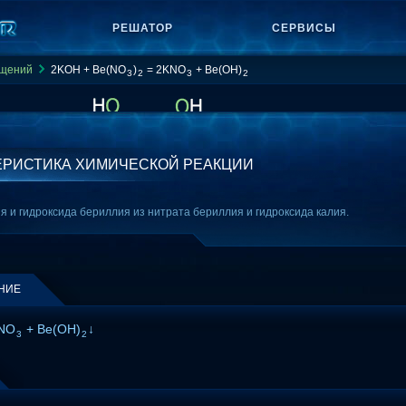
РЕШАТОР
СЕРВИСЫ
ащений
2KOH + Be(NO
)
= 2KNO
+ Be(OH)
3
2
3
2
ЕРИСТИКА ХИМИЧЕСКОЙ РЕАКЦИИ
я и гидроксида бериллия из нитрата бериллия и гидроксида калия.
НИЕ
KNO
+ Be(OH)
↓
3
2