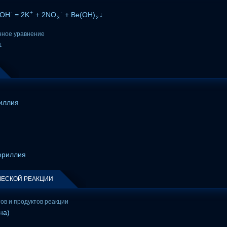
-
+
-
2OH
= 2K
+ 2NO
+ Be(OH)
↓
3
2
нное уравнение
↓
иллия
ериллия
ЕСКОЙ РЕАКЦИИ
тов и продуктов реакции
на)