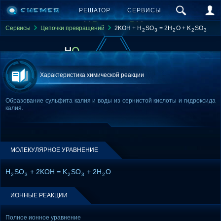
РЕШАТОР
СЕРВИСЫ
Сервисы
Цепочки превращений
2KOH + H
SO
= 2H
O + K
SO
2
3
2
2
3
Характеристика химической реакции
Образование сульфита калия и воды из сернистой кислоты и гидроксида
калия.
МОЛЕКУЛЯРНОЕ УРАВНЕНИЕ
H
SO
+ 2KOH = K
SO
+ 2H
O
2
3
2
3
2
ИОННЫЕ РЕАКЦИИ
Полное ионное уравнение