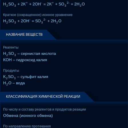
+
-
+
2-
H
SO
+ 2K
+ 2OH
= 2K
+ SO
+ 2H
O
2
3
3
2
Краткое (сокращенное) ионное уравнение
-
2-
H
SO
+ 2OH
= SO
+ 2H
O
2
3
3
2
НАЗВАНИЕ ВЕЩЕСТВ
Реагенты
H
SO
– сернистая кислота
2
3
KOH – гидроксид калия
Продукты
K
SO
– сульфит калия
2
3
H
O – вода
2
КЛАССИФИКАЦИЯ ХИМИЧЕСКОЙ РЕАКЦИИ
По числу и составу реагентов и продуктов реакции
Обмена (ионного обмена)
По направлению протекания