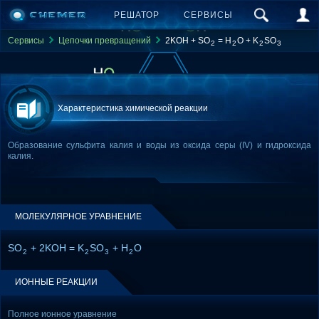
РЕШАТОР
СЕРВИСЫ
Сервисы
Цепочки превращений
2KOH + SO
= H
O + K
SO
2
2
2
3
Характеристика химической реакции
Образование сульфита калия и воды из оксида серы (IV) и гидроксида
калия.
МОЛЕКУЛЯРНОЕ УРАВНЕНИЕ
SO
+ 2KOH = K
SO
+ H
O
2
2
3
2
ИОННЫЕ РЕАКЦИИ
Полное ионное уравнение