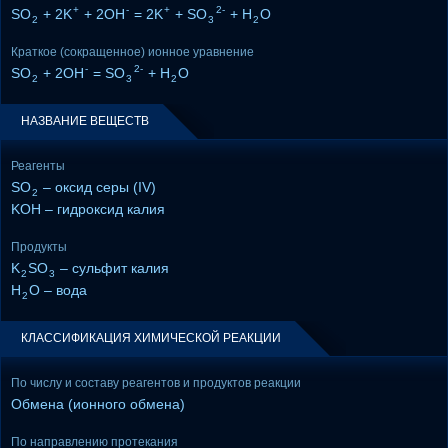
+
-
+
2-
SO
+ 2K
+ 2OH
= 2K
+ SO
+ H
O
2
3
2
Краткое (сокращенное) ионное уравнение
-
2-
SO
+ 2OH
= SO
+ H
O
2
3
2
НАЗВАНИЕ ВЕЩЕСТВ
Реагенты
SO
– оксид серы (IV)
2
KOH – гидроксид калия
Продукты
K
SO
– сульфит калия
2
3
H
O – вода
2
КЛАССИФИКАЦИЯ ХИМИЧЕСКОЙ РЕАКЦИИ
По числу и составу реагентов и продуктов реакции
Обмена (ионного обмена)
По направлению протекания